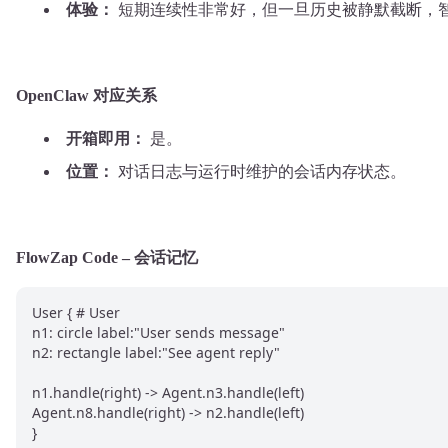
体验：
短期连续性非常好，但一旦历史被静默截断，智
OpenClaw 对应关系
开箱即用：
是。
位置：
对话日志与运行时维护的会话内存状态。
FlowZap Code – 会话记忆
User { # User

n1: circle label:"User sends message"

n2: rectangle label:"See agent reply"

n1.handle(right) -> Agent.n3.handle(left)

Agent.n8.handle(right) -> n2.handle(left)

}
