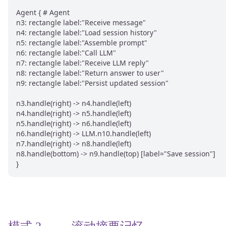
Agent { # Agent

n3: rectangle label:"Receive message"

n4: rectangle label:"Load session history"

n5: rectangle label:"Assemble prompt"

n6: rectangle label:"Call LLM"

n7: rectangle label:"Receive LLM reply"

n8: rectangle label:"Return answer to user"

n9: rectangle label:"Persist updated session"

n3.handle(right) -> n4.handle(left)

n4.handle(right) -> n5.handle(left)

n5.handle(right) -> n6.handle(left)

n6.handle(right) -> LLM.n10.handle(left)

n7.handle(right) -> n8.handle(left)

n8.handle(bottom) -> n9.handle(top) [label="Save session"]
